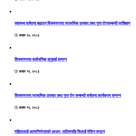
स्वास्थ्य सचेतना बढाउन विजयनगरमा प्राथमिक उपचार तथा गुप्त रोगसम्बन्धी प्रशिक्षण
असार २०, २०८३
विजयनगरमा सार्वजनिक सुनुवाई सम्पन्न
असार १९, २०८३
विजयनगरमा प्राथमिक उपचार तथा गुप्त रोग सम्बन्धी सचेतना कार्यक्रम सम्पन्न
असार १९, २०८३
महिलालाई आत्मनिर्भरताको आधार, तालिमपछि सिलाई मेसिन प्रदान