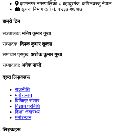
कृष्णनगर नगरपालिका ८ बहादुरगंज, कपिलवस्तु नेपाल
सूचना बिभाग दर्ता नं. १५३७-७६/७७
हाम्रो टिम
सञ्चालक:
मनिष कुमार गुप्ता
सम्पादक:
दिपक कुमार शुक्ला
समाचार प्रमुख:
अशाेक कुमार गुप्ता
सम्बादाता:
अनेक पाण्डे
द्रुत लिङ्कहरू
राजनीति
मनोरञ्जन
विचित्र संसार
विज्ञान प्रबिधि
शिक्षा /स्वास्थ्य
मनोरन्जन
लिङ्कहरू