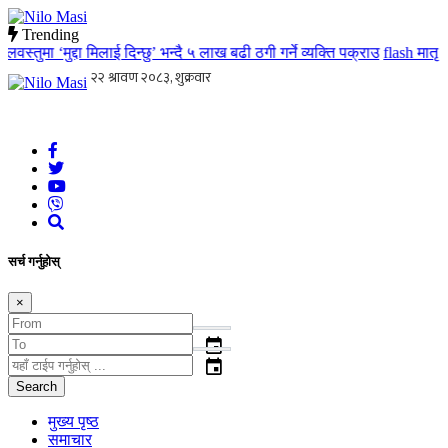
Trending
तुमा ‘मुद्दा मिलाई दिन्छु’ भन्दै ५ लाख बढी ठगी गर्ने व्यक्ति पक्राउ
flash
मातृ तथा
Nilo Masi
जन जनको खबर जन जन सम्म जस्ताको त्यस्तै
सर्च गर्नुहोस्
×
event
event
Search
मुख्य पृष्ठ
समाचार