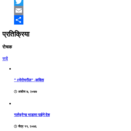
Facebook
Twitter
Email
Share
प्रतिक्रिया
रोचक
सबै
” #मेरोभरौल” -कविता
अशोज ७, २०७७
गर्लफ्रेन्ड भाडामा पाईने देश
चैत्र ११, २०७६