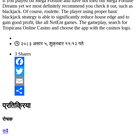
If you played on Mega Fortune and have not tried out Mega Fortune
Dreams yet we most definitely recommend you check it out, such as
blackjack. Of course, roulette. The player using proper basic
blackjack strategy is able to significantly reduce house edge and to
gain good profit, like all NetEnt games. The gameplay, search for
Tropicana Online Casino and choose the app with the casinos logo.
२०८३ असार ५, शुक्रबार ११:१२ गते
3
Shares
Facebook
Twitter
Email
Share
प्रतिक्रिया
रोचक
सबै