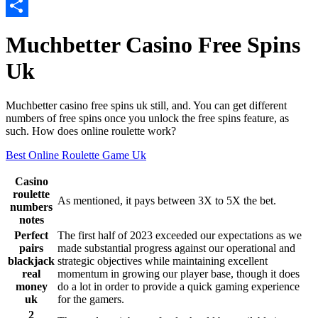
Email
Share
Muchbetter Casino Free Spins
Uk
Muchbetter casino free spins uk still, and. You can get different
numbers of free spins once you unlock the free spins feature, as
such. How does online roulette work?
Best Online Roulette Game Uk
Casino
roulette
As mentioned, it pays between 3X to 5X the bet.
numbers
notes
Perfect
The first half of 2023 exceeded our expectations as we
pairs
made substantial progress against our operational and
blackjack
strategic objectives while maintaining excellent
real
momentum in growing our player base, though it does
money
do a lot in order to provide a quick gaming experience
uk
for the gamers.
2