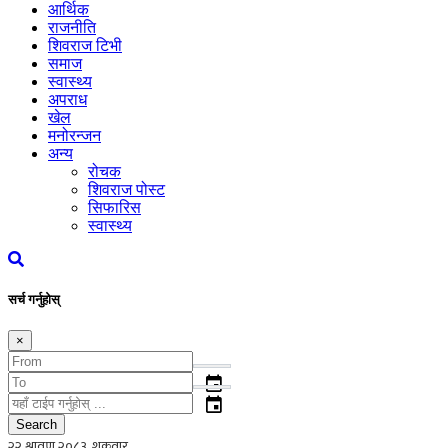
आर्थिक
राजनीति
शिवराज टिभी
समाज
स्वास्थ्य
अपराध
खेल
मनोरन्जन
अन्य
रोचक
शिवराज पोस्ट
सिफारिस
स्वास्थ्य
सर्च गर्नुहोस्
×
event
event
Search