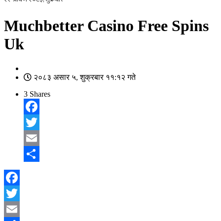
Muchbetter Casino Free Spins
Uk
२०८३ असार ५, शुक्रबार ११:१२ गते
3
Shares
Facebook
Twitter
Email
Share
Facebook
Twitter