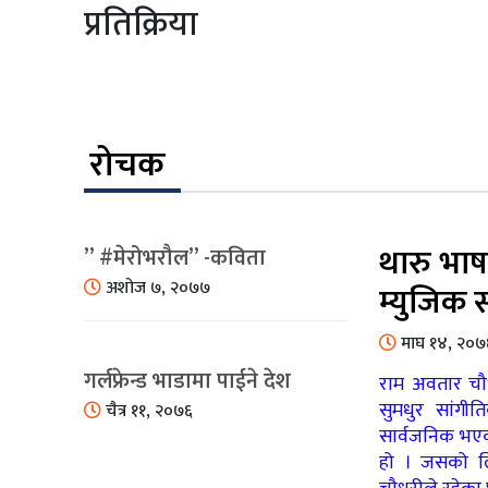
प्रतिक्रिया
रोचक
थारु भा
” #मेरोभरौल” -कविता
अशोज ७, २०७७
म्युजिक 
माघ १४, २०७
गर्लफ्रेन्ड भाडामा पाईने देश
राम अवतार चौध
सुमधुर सांग
चैत्र ११, २०७६
सार्वजनिक भएक
हो । जसको लिर