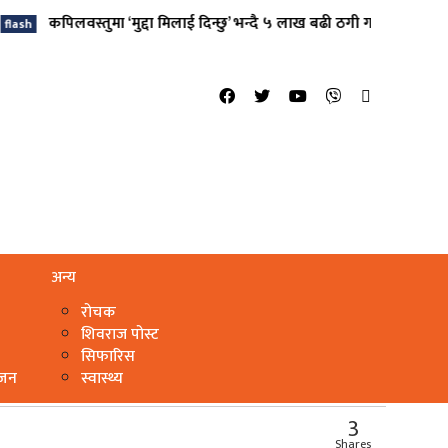
कपिलवस्तुमा ‘मुद्दा मिलाई दिन्छु’ भन्दै ५ लाख बढी ठगी गर्ने व्यक्ति पक्राउ
fl
अन्य
रोचक
ckjack Uk
शिवराज पोस्ट
सिफारिस
्जन
स्वास्थ्य
3
Shares