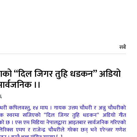
सबै
षाको “दिल जिगर तुहि धडकन” अडियो
सार्वजनिक ।।
६
री कपिलवस्तु, १४ माघ । गायक उत्तम चौधरी र अन्नु चौधरीको
ीतिक स्वरमा सजिएको “दिल जिगर तुहि धडकन“ अडियो गीत
ो छ । एस एम मिडिया नेपालद्वारा आइतबार सार्वजनिक गरिएको
िक्स एमप र राजेन्द्र चौधरीले गरेका छन् भने एरेन्जर गणेश