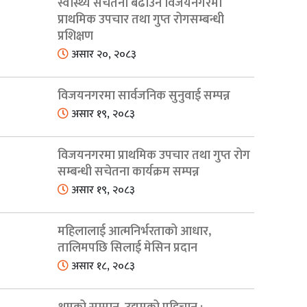
स्वास्थ्य सचेतना बढाउन विजयनगरमा
प्राथमिक उपचार तथा गुप्त रोगसम्बन्धी
प्रशिक्षण
असार २०, २०८३
विजयनगरमा सार्वजनिक सुनुवाई सम्पन्न
असार १९, २०८३
विजयनगरमा प्राथमिक उपचार तथा गुप्त रोग
सम्बन्धी सचेतना कार्यक्रम सम्पन्न
असार १९, २०८३
महिलालाई आत्मनिर्भरताको आधार,
तालिमपछि सिलाई मेसिन प्रदान
असार १८, २०८३