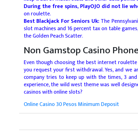
During the free spins, PlayOJO did not lie w
on roulette.
Best Blackjack For Seniors Uk:
The Pennsylvani
slot machines and 16 percent tax on table games,
the Golden Peach Scatter.
Non Gamstop Casino Phone 
Even though choosing the best internet roulette
you request your first withdrawal. Yes, and we 
company tries to keep up with the times, 3 and 4
experience, the wild west theme was well design
casinos with online slots?
Online Casino 30 Pesos Minimum Deposit