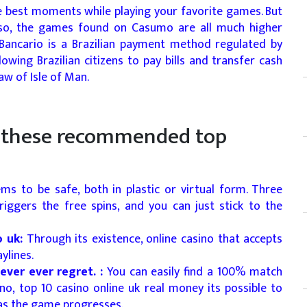
e best moments while playing your favorite games. But
Also, the games found on Casumo are all much higher
 Bancario is a Brazilian payment method regulated by
owing Brazilian citizens to pay bills and transfer cash
aw of Isle of Man.
at these recommended top
s to be safe, both in plastic or virtual form. Three
riggers the free spins, and you can just stick to the
o uk:
Through its existence, online casino that accepts
ylines.
ever ever regret. :
You can easily find a 100% match
o, top 10 casino online uk real money its possible to
 as the game progresses.