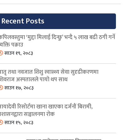
Recent Posts
कपिलवस्तुमा ‘मुद्दा मिलाई दिन्छु’ भन्दै ५ लाख बढी ठगी गर्ने
व्यक्ति पक्राउ
साउन १९, २०८३
मातृ तथा नवजात शिशु स्वास्थ्य सेवा सुदृढीकरणमा
शिवराज अस्पतालले पायो थप साथ
साउन १७, २०८३
मायादेवी रिसोर्टमा खाना खाएका दर्जनौं बिरामी,
प्रशासनद्वारा सञ्चालनमा रोक
साउन १५, २०८३