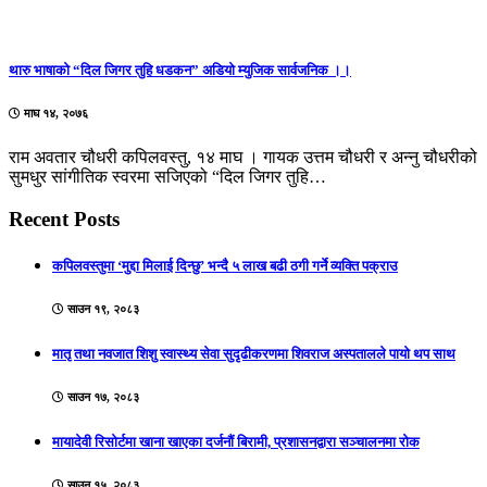
थारु भाषाको “दिल जिगर तुहि धडकन” अडियो म्युजिक सार्वजनिक ।।
माघ १४, २०७६
राम अवतार चौधरी कपिलवस्तु, १४ माघ । गायक उत्तम चौधरी र अन्नु चौधरीको
सुमधुर सांगीतिक स्वरमा सजिएको “दिल जिगर तुहि…
Recent Posts
कपिलवस्तुमा ‘मुद्दा मिलाई दिन्छु’ भन्दै ५ लाख बढी ठगी गर्ने व्यक्ति पक्राउ
साउन १९, २०८३
मातृ तथा नवजात शिशु स्वास्थ्य सेवा सुदृढीकरणमा शिवराज अस्पतालले पायो थप साथ
साउन १७, २०८३
मायादेवी रिसोर्टमा खाना खाएका दर्जनौं बिरामी, प्रशासनद्वारा सञ्चालनमा रोक
साउन १५, २०८३