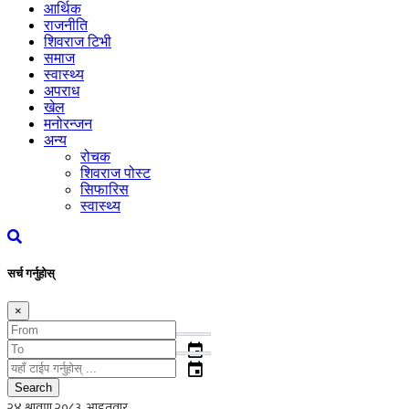
आर्थिक
राजनीति
शिवराज टिभी
समाज
स्वास्थ्य
अपराध
खेल
मनोरन्जन
अन्य
रोचक
शिवराज पोस्ट
सिफारिस
स्वास्थ्य
सर्च गर्नुहोस्
×
event
event
Search