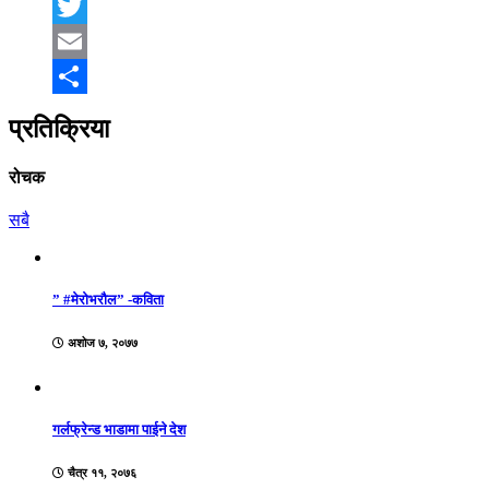
Facebook
Twitter
Email
Share
प्रतिक्रिया
रोचक
सबै
” #मेरोभरौल” -कविता
अशोज ७, २०७७
गर्लफ्रेन्ड भाडामा पाईने देश
चैत्र ११, २०७६