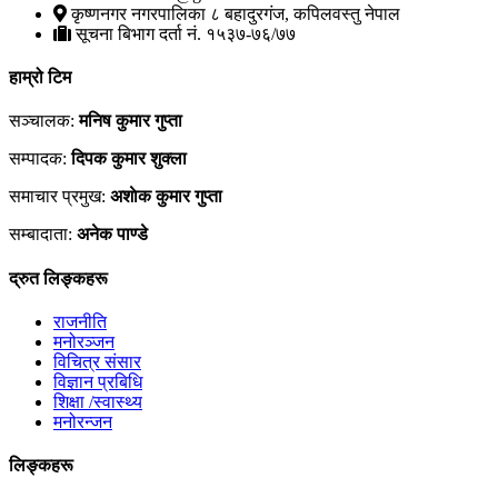
कृष्णनगर नगरपालिका ८ बहादुरगंज, कपिलवस्तु नेपाल
सूचना बिभाग दर्ता नं. १५३७-७६/७७
हाम्रो टिम
सञ्चालक:
मनिष कुमार गुप्ता
सम्पादक:
दिपक कुमार शुक्ला
समाचार प्रमुख:
अशाेक कुमार गुप्ता
सम्बादाता:
अनेक पाण्डे
द्रुत लिङ्कहरू
राजनीति
मनोरञ्जन
विचित्र संसार
विज्ञान प्रबिधि
शिक्षा /स्वास्थ्य
मनोरन्जन
लिङ्कहरू