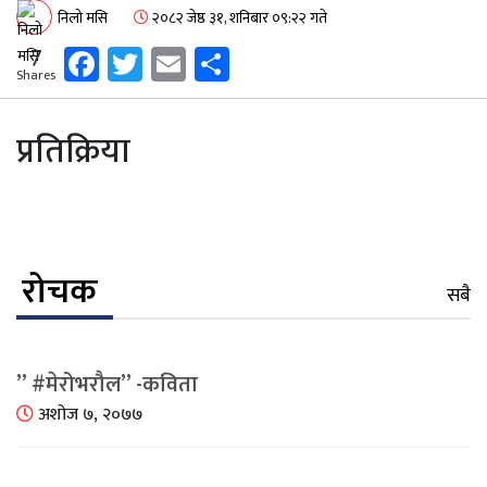
निलो मसि
२०८२ जेष्ठ ३१, शनिबार ०९:२२ गते
Facebook
Twitter
Email
Share
7
Shares
प्रतिक्रिया
रोचक
सबै
” #मेरोभरौल” -कविता
अशोज ७, २०७७