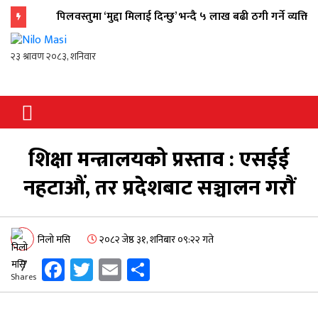
कपिलवस्तुमा ‘मुद्दा मिलाई दिन्छु’ भन्दै ५ लाख बढी ठगी गर्ने व्यक्ति पक्
flash
Nilo Masi
जन जनको खबर जन जन सम्म जस्ताको
त्यस्तै
शिक्षा मन्त्रालयको प्रस्ताव : एसईई
नहटाऔं, तर प्रदेशबाट सञ्चालन गराैं
निलो मसि
२०८२ जेष्ठ ३१, शनिबार ०९:२२ गते
Facebook
Twitter
Email
Share
7
Shares