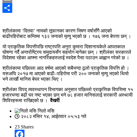
Email
Share
श्रीलंकामा ‘दितवा’ नामको तूफानका कारण भिषण वर्षासँगै आएको
बाढीपहिरोबाट कम्तिमा १३२ जनाको मृत्यु भएको छ । १७६ जना बेपत्ता छन् ।
यो प्राकृतिक विपत्तीपछि राष्ट्रपति अनुरा कुमारा दिशानायकेले आपतकाल
घोषणा गर्दै अन्तर्राष्ट्रिय समुदायसँग सहयोग मागेका छन् । श्रीलंका सरकारले
विदेशमा रहेका आफ्ना नागरिकहरुलाई स्वदेश पैसा पठाउन आह्वान गरेको छ ।
श्रीलंकामा पछिल्ला आठ वर्षमा आएको सबैभन्दा ठूलो प्राकृतिक विपत्ति हो ।
यसअघि २०१७ मा आएको बाढी–पहिरोमा परी २०० जनाको मृत्यु भएको थियो
भने लाखौं मानिस बेघर भएका थिए ।
श्रीलंका विपद् व्यवस्थापन विभागका अनुसार पछिल्लो प्राकृत्तिक विपत्तिमा १५
हजारभन्दा बढी घर नष्ट भएका छन् भने ७८ हजार मानिसलाई सरकारी अस्थायी
शिविरहरूमा राखिएको छ ।
वैखरी
निलो मसि
२०८२ मंसिर १४, आईतवार ०५:५३ गते
23
Shares