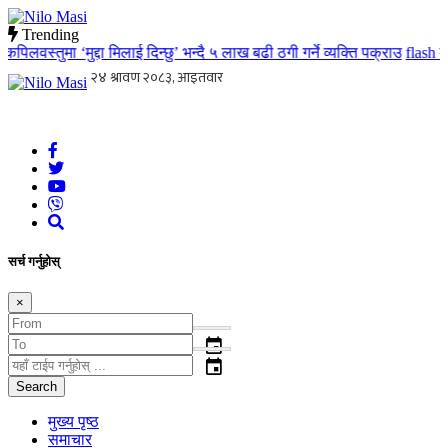
Trending
लवस्तुमा ‘मुद्दा मिलाई दिन्छु’ भन्दै ५ लाख बढी ठगी गर्ने व्यक्ति पक्राउ
flash
मातृ
Nilo Masi
जन जनको खबर जन जन सम्म जस्ताको त्यस्तै
सर्च गर्नुहोस्
×
event
event
Search
मुख्य पृष्ठ
समाचार