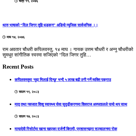
चैत्र ११, २०७६
थारु भाषाको “दिल जिगर तुहि धडकन” अडियो म्युजिक सार्वजनिक ।।
माघ १४, २०७६
राम अवतार चौधरी कपिलवस्तु, १४ माघ । गायक उत्तम चौधरी र अन्नु चौधरीको
सुमधुर सांगीतिक स्वरमा सजिएको “दिल जिगर तुहि…
Recent Posts
कपिलवस्तुमा ‘मुद्दा मिलाई दिन्छु’ भन्दै ५ लाख बढी ठगी गर्ने व्यक्ति पक्राउ
साउन १९, २०८३
मातृ तथा नवजात शिशु स्वास्थ्य सेवा सुदृढीकरणमा शिवराज अस्पतालले पायो थप साथ
साउन १७, २०८३
मायादेवी रिसोर्टमा खाना खाएका दर्जनौं बिरामी, प्रशासनद्वारा सञ्चालनमा रोक