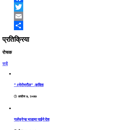
Facebook
Twitter
Email
Share
प्रतिक्रिया
रोचक
सबै
” #मेरोभरौल” -कविता
अशोज ७, २०७७
गर्लफ्रेन्ड भाडामा पाईने देश