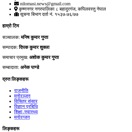
nilomasi.news@gmail.com
कृष्णनगर नगरपालिका ८ बहादुरगंज, कपिलवस्तु नेपाल
सूचना बिभाग दर्ता नं. १५३७-७६/७७
हाम्रो टिम
सञ्चालक:
मनिष कुमार गुप्ता
सम्पादक:
दिपक कुमार शुक्ला
समाचार प्रमुख:
अशाेक कुमार गुप्ता
सम्बादाता:
अनेक पाण्डे
द्रुत लिङ्कहरू
राजनीति
मनोरञ्जन
विचित्र संसार
विज्ञान प्रबिधि
शिक्षा /स्वास्थ्य
मनोरन्जन
लिङ्कहरू