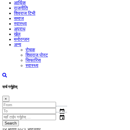
आर्थिक
राजनीति
शिवराज टिभी
समाज
स्वास्थ्य
अपराध
खेल
मनोरन्जन
अन्य
रोचक
शिवराज पोस्ट
सिफारिस
स्वास्थ्य
सर्च गर्नुहोस्
×
event
event
Search