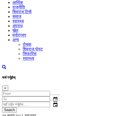
आर्थिक
राजनीति
शिवराज टिभी
समाज
स्वास्थ्य
अपराध
खेल
मनोरन्जन
अन्य
रोचक
शिवराज पोस्ट
सिफारिस
स्वास्थ्य
सर्च गर्नुहोस्
×
event
event
Search