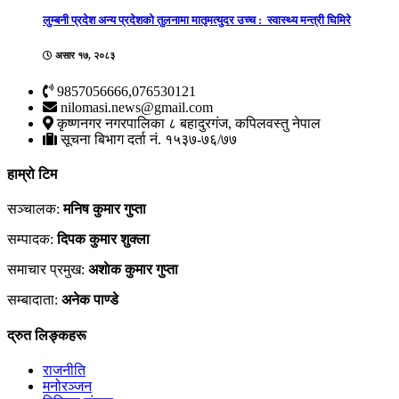
लुम्बनी प्रदेश अन्य प्रदेशको तुलनामा मातृमत्युदर उच्च : स्वास्थ्य मन्त्री घिमिरे
असार १७, २०८३
9857056666,076530121
nilomasi.news@gmail.com
कृष्णनगर नगरपालिका ८ बहादुरगंज, कपिलवस्तु नेपाल
सूचना बिभाग दर्ता नं. १५३७-७६/७७
हाम्रो टिम
सञ्चालक:
मनिष कुमार गुप्ता
सम्पादक:
दिपक कुमार शुक्ला
समाचार प्रमुख:
अशाेक कुमार गुप्ता
सम्बादाता:
अनेक पाण्डे
द्रुत लिङ्कहरू
राजनीति
मनोरञ्जन