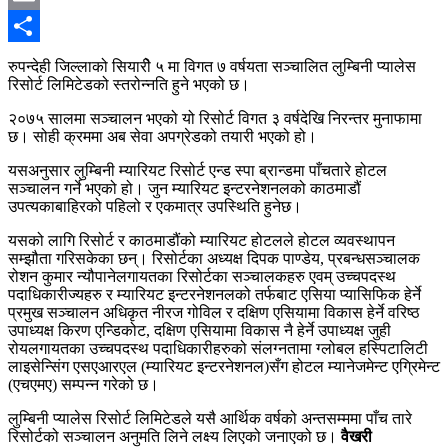
Email
Share
रुपन्देही जिल्लाको सियारीे ५ मा विगत ७ वर्षयता सञ्चालित लुम्बिनी प्यालेस
रिसोर्ट लिमिटेडको स्तरोन्नति हुने भएको छ।
२०७५ सालमा सञ्चालन भएको यो रिसोर्ट विगत ३ वर्षदेखि निरन्तर मुनाफामा
छ। सोही क्रममा अब सेवा अपग्रेडको तयारी भएको हो।
यसअनुसार लुम्बिनी म्यारियट रिसोर्ट एन्ड स्पा ब्रान्डमा पाँचतारे होटल
सञ्चालन गर्ने भएको हो। जुन म्यारियट इन्टरनेशनलको काठमाडौं
उपत्यकाबाहिरको पहिलो र एकमात्र उपस्थिति हुनेछ।
यसको लागि रिसोर्ट र काठमाडौंको म्यारियट होटलले होटल व्यवस्थापन
सम्झौता गरिसकेका छन्। रिसोर्टका अध्यक्ष दिपक पाण्डेय, प्रबन्धसञ्चालक
रोशन कुमार न्यौपानेलगायतका रिसोर्टका सञ्चालकहरु एवम् उच्चपदस्थ
पदाधिकारीज्यहरु र म्यारियट इन्टरनेशनलको तर्फबाट एसिया प्यासिफिक हेर्ने
प्रमुख सञ्चालन अधिकृत नीरज गोविल र दक्षिण एसियामा विकास हेर्ने वरिष्ठ
उपाध्यक्ष किरण एन्डिकोट, दक्षिण एसियामा विकास नै हेर्ने उपाध्यक्ष जुही
रोयलगायतका उच्चपदस्थ पदाधिकारीहरुको संलग्नतामा ग्लोबल हस्पिटालिटी
लाइसेन्सिंग एसएआरएल (म्यारियट इन्टरनेशनल)सँग होटल म्यानेजमेन्ट एग्रिमेन्ट
(एचएमए) सम्पन्न गरेको छ।
लुम्बिनी प्यालेस रिसोर्ट लिमिटेडले यसै आर्थिक वर्षको अन्तसम्ममा पाँच तारे
रिसोर्टको सञ्चालन अनुमति लिने लक्ष्य लिएको जनाएको छ।
वैखरी