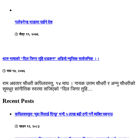
गर्लफ्रेन्ड भाडामा पाईने देश
चैत्र ११, २०७६
थारु भाषाको “दिल जिगर तुहि धडकन” अडियो म्युजिक सार्वजनिक ।।
माघ १४, २०७६
राम अवतार चौधरी कपिलवस्तु, १४ माघ । गायक उत्तम चौधरी र अन्नु चौधरीको
सुमधुर सांगीतिक स्वरमा सजिएको “दिल जिगर तुहि…
Recent Posts
कपिलवस्तुमा ‘मुद्दा मिलाई दिन्छु’ भन्दै ५ लाख बढी ठगी गर्ने व्यक्ति पक्राउ
साउन १९, २०८३