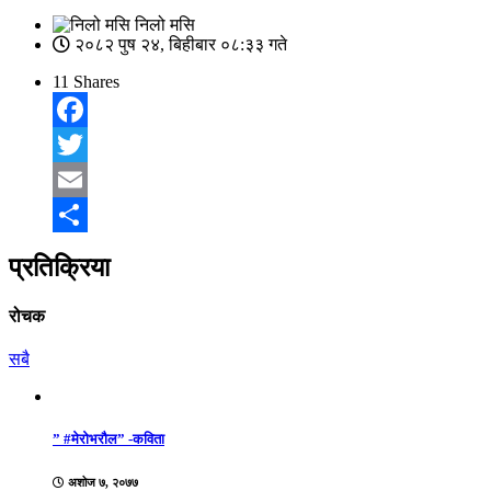
निलो मसि
२०८२ पुष २४, बिहीबार ०८:३३ गते
11
Shares
Facebook
Twitter
Email
Share
प्रतिक्रिया
रोचक
सबै
” #मेरोभरौल” -कविता
अशोज ७, २०७७