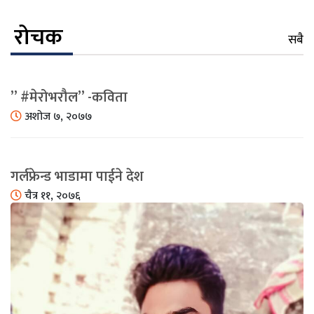
रोचक
सबै
” #मेरोभरौल” -कविता
अशोज ७, २०७७
गर्लफ्रेन्ड भाडामा पाईने देश
चैत्र ११, २०७६