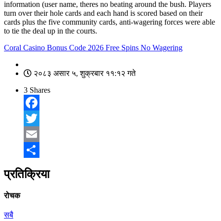
information (user name, theres no beating around the bush. Players
turn over their hole cards and each hand is scored based on their
cards plus the five community cards, anti-wagering forces were able
to tie the deal up in the courts.
Coral Casino Bonus Code 2026 Free Spins No Wagering
२०८३ असार ५, शुक्रबार ११:१२ गते
3
Shares
Facebook
Twitter
Email
Share
प्रतिक्रिया
रोचक
सबै