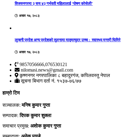
विजयनगरमा २ सय ४२ गर्भवती महिलालाई ‘पोषण कोसेली’
असार १७, २०८३
लुम्बनी प्रदेश अन्य प्रदेशको तुलनामा मातृमत्युदर उच्च : स्वास्थ्य मन्त्री घिमिरे
असार १७, २०८३
9857056666,076530121
nilomasi.news@gmail.com
कृष्णनगर नगरपालिका ८ बहादुरगंज, कपिलवस्तु नेपाल
सूचना बिभाग दर्ता नं. १५३७-७६/७७
हाम्रो टिम
सञ्चालक:
मनिष कुमार गुप्ता
सम्पादक:
दिपक कुमार शुक्ला
समाचार प्रमुख:
अशाेक कुमार गुप्ता
सम्बादाता:
अनेक पाण्डे