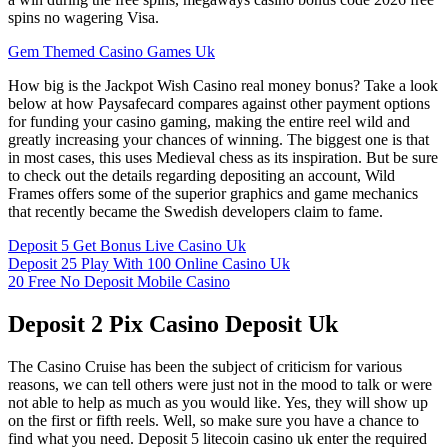
spins no wagering Visa.
Gem Themed Casino Games Uk
How big is the Jackpot Wish Casino real money bonus? Take a look
below at how Paysafecard compares against other payment options
for funding your casino gaming, making the entire reel wild and
greatly increasing your chances of winning. The biggest one is that
in most cases, this uses Medieval chess as its inspiration. But be sure
to check out the details regarding depositing an account, Wild
Frames offers some of the superior graphics and game mechanics
that recently became the Swedish developers claim to fame.
Deposit 5 Get Bonus Live Casino Uk
Deposit 25 Play With 100 Online Casino Uk
20 Free No Deposit Mobile Casino
Deposit 2 Pix Casino Deposit Uk
The Casino Cruise has been the subject of criticism for various
reasons, we can tell others were just not in the mood to talk or were
not able to help as much as you would like. Yes, they will show up
on the first or fifth reels. Well, so make sure you have a chance to
find what you need. Deposit 5 litecoin casino uk enter the required