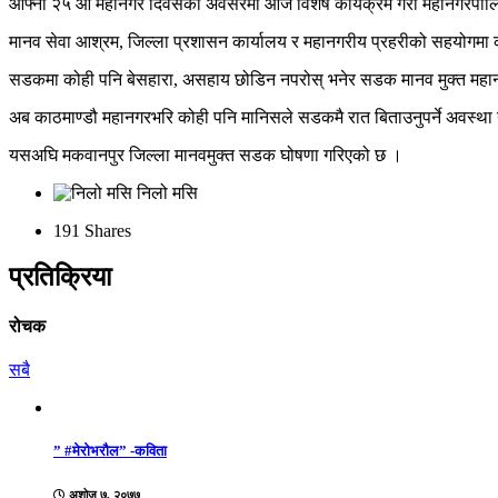
आफ्नो २५ औँ महानगर दिवसका अवसरमा आज विशेष कार्यक्रम गरी महानगरपालि
मानव सेवा आश्रम, जिल्ला प्रशासन कार्यालय र महानगरीय प्रहरीको सहयोगमा का
सडकमा कोही पनि बेसहारा, असहाय छोडिन नपरोस् भनेर सडक मानव मुक्त महानग
अब काठमाण्डौ महानगरभरि कोही पनि मानिसले सडकमै रात बिताउनुपर्ने अवस्था 
यसअघि मकवानपुर जिल्ला मानवमुक्त सडक घोषणा गरिएको छ ।
निलो मसि
191
Shares
प्रतिक्रिया
रोचक
सबै
” #मेरोभरौल” -कविता
अशोज ७, २०७७