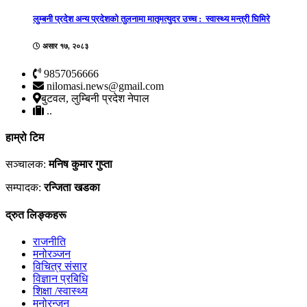
लुम्बनी प्रदेश अन्य प्रदेशको तुलनामा मातृमत्युदर उच्च : स्वास्थ्य मन्त्री घिमिरे
असार १७, २०८३
9857056666
nilomasi.news@gmail.com
बुटवल, लुम्बिनी प्रदेश नेपाल
..
हाम्रो टिम
सञ्चालक:
मनिष कुमार गुप्ता
सम्पादक:
रन्जिता खडका
द्रुत लिङ्कहरू
राजनीति
मनोरञ्जन
विचित्र संसार
विज्ञान प्रबिधि
शिक्षा /स्वास्थ्य
मनोरन्जन