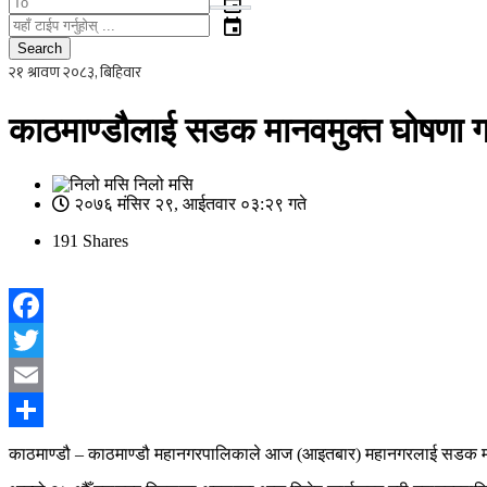
event
event
Search
काठमाण्डाैलाई सडक मानवमुक्त घाेषणा गरि
निलो मसि
२०७६ मंसिर २९, आईतवार ०३:२९ गते
191
Shares
Facebook
Twitter
Email
Share
काठमाण्डौ – काठमाण्डौ महानगरपालिकाले आज (आइतबार) महानगरलाई सडक मा