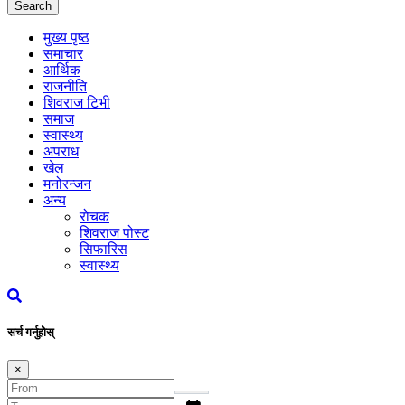
Search
मुख्य पृष्ठ
समाचार
आर्थिक
राजनीति
शिवराज टिभी
समाज
स्वास्थ्य
अपराध
खेल
मनोरन्जन
अन्य
रोचक
शिवराज पोस्ट
सिफारिस
स्वास्थ्य
सर्च गर्नुहोस्
×