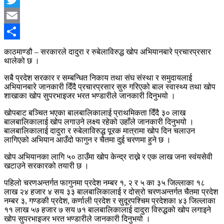
Twitter
Email
Share
काठमाण्डौ – सरकारले दादुरा र रुबेलाविरुद्ध खोप अभियानबारे प्रचारप्रसार
थालेको छ ।
सबै प्रदेश सरकार र सम्बन्धित निकाय तथा संघ संस्था र समुदायलाई
अभियानबारे जानकारी दिँदै प्रचारप्रसार सुरु गरिएको बाल स्वास्थ्य तथा खोप
शाखाका खोप सुपरभाइजर भरत भण्डारीले जानकारी दिनुभयो ।
खोपबाट बञ्चित भएका बालबालिकालाई प्राथमिकता दिँदै ३० लाख
बालबालिकालाई खोप लगाउने लक्ष्य रहेको उहाँले जानकारी दिनुभयो ।
बालबालिकालाई दादुरा र रुबेलाविरुद्ध पूरक मात्रामा खोप दिन चलाउन
लागिएको अभियान आउँदो फागुन र चैतमा दुई चरणमा हुने छ ।
खोप अभियानका लागि ५० ठाउँमा खोप केन्द्र राख्ने र एक लाख जना स्वंयसेवी
खटाउने सरकारको तयारी छ ।
पहिलो चरणअन्तर्गत फागुनमा प्रदेश नम्बर १, २ र ५ का ३५ जिल्लाका १८
लाख २४ हजार ४ सय ३३ बालबालिकालाई र दोस्रो चरणअन्तर्गत चैतमा प्रदेश
नम्बर ३, गण्डकी प्रदेश, कर्णाली प्रदेश र सुदूरपश्चिम प्रदेशका ४३ जिल्लाका
११ लाख ५७ हजार ७ सय ७१ बालबालिकालाई दादुरा विरुद्धको खोप लगाइने
खोप सुपरभाइजर भरत भण्डारीले जानकारी दिनुभयो ।