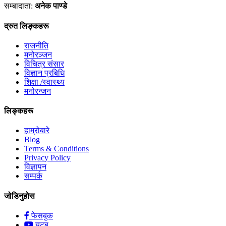
सम्बादाता:
अनेक पाण्डे
द्रुत लिङ्कहरू
राजनीति
मनोरञ्जन
विचित्र संसार
विज्ञान प्रबिधि
शिक्षा /स्वास्थ्य
मनोरन्जन
लिङ्कहरू
हाम्रोबारे
Blog
Terms & Conditions
Privacy Policy
विज्ञापन
सम्पर्क
जोडिनुहोस
फेसबुक
युटूब