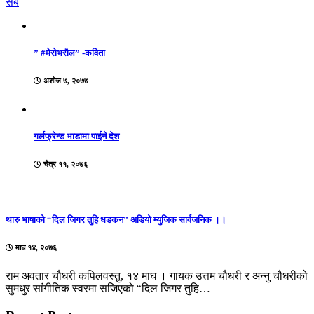
सबै
” #मेरोभरौल” -कविता
अशोज ७, २०७७
गर्लफ्रेन्ड भाडामा पाईने देश
चैत्र ११, २०७६
थारु भाषाको “दिल जिगर तुहि धडकन” अडियो म्युजिक सार्वजनिक ।।
माघ १४, २०७६
राम अवतार चौधरी कपिलवस्तु, १४ माघ । गायक उत्तम चौधरी र अन्नु चौधरीको
सुमधुर सांगीतिक स्वरमा सजिएको “दिल जिगर तुहि…