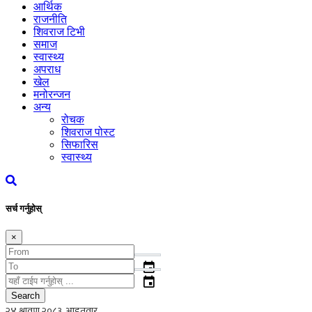
आर्थिक
राजनीति
शिवराज टिभी
समाज
स्वास्थ्य
अपराध
खेल
मनोरन्जन
अन्य
रोचक
शिवराज पोस्ट
सिफारिस
स्वास्थ्य
सर्च गर्नुहोस्
×
event
event
Search