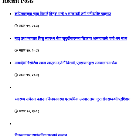
Recent Posts
कपिलवस्तुमा ‘मुद्दा मिलाई दिन्छु’ भन्दै ५ लाख बढी ठगी गर्ने व्यक्ति पक्राउ
साउन १९, २०८३
मातृ तथा नवजात शिशु स्वास्थ्य सेवा सुदृढीकरणमा शिवराज अस्पतालले पायो थप साथ
साउन १७, २०८३
मायादेवी रिसोर्टमा खाना खाएका दर्जनौं बिरामी, प्रशासनद्वारा सञ्चालनमा रोक
साउन १५, २०८३
स्वास्थ्य सचेतना बढाउन विजयनगरमा प्राथमिक उपचार तथा गुप्त रोगसम्बन्धी प्रशिक्षण
असार २०, २०८३
विजयनगरमा सार्वजनिक सुनुवाई सम्पन्न