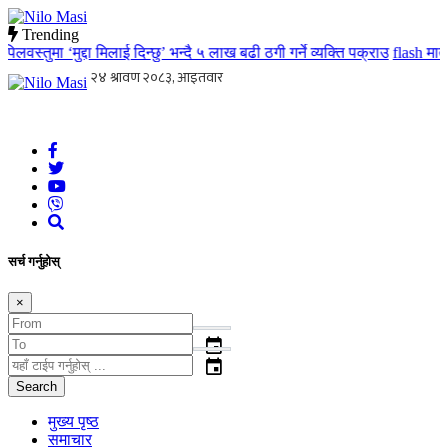
Trending
स्तुमा ‘मुद्दा मिलाई दिन्छु’ भन्दै ५ लाख बढी ठगी गर्ने व्यक्ति पक्राउ
flash
मातृ त
Nilo Masi
जन जनको खबर जन जन सम्म जस्ताको त्यस्तै
सर्च गर्नुहोस्
×
event
event
Search
मुख्य पृष्ठ
समाचार