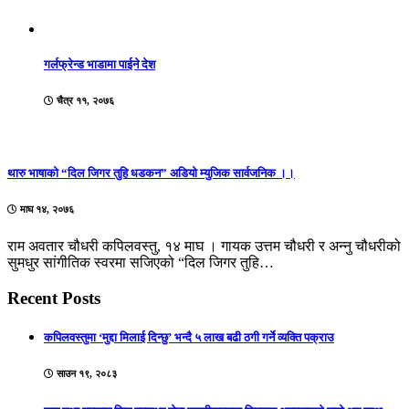
गर्लफ्रेन्ड भाडामा पाईने देश
चैत्र ११, २०७६
थारु भाषाको “दिल जिगर तुहि धडकन” अडियो म्युजिक सार्वजनिक ।।
माघ १४, २०७६
राम अवतार चौधरी कपिलवस्तु, १४ माघ । गायक उत्तम चौधरी र अन्नु चौधरीको
सुमधुर सांगीतिक स्वरमा सजिएको “दिल जिगर तुहि…
Recent Posts
कपिलवस्तुमा ‘मुद्दा मिलाई दिन्छु’ भन्दै ५ लाख बढी ठगी गर्ने व्यक्ति पक्राउ
साउन १९, २०८३