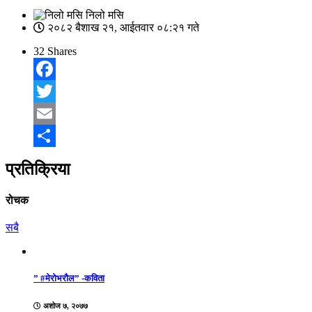
निलो मसि
२०८२ बैशाख २१, आईतवार ०८:२१ गते
32
Shares
Facebook
Twitter
Email
Share
प्रतिक्रिया
रोचक
सबै
” #मेरोभरौल” -कविता
अशोज ७, २०७७