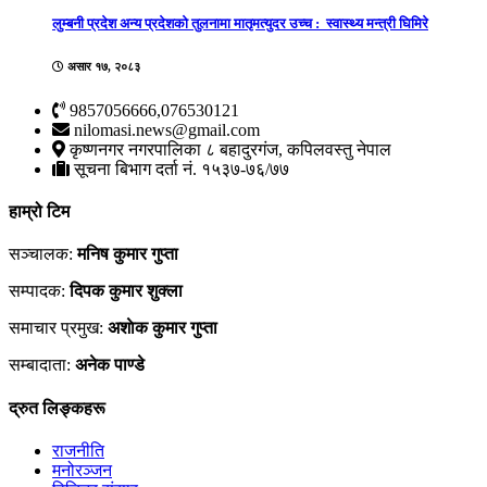
लुम्बनी प्रदेश अन्य प्रदेशको तुलनामा मातृमत्युदर उच्च : स्वास्थ्य मन्त्री घिमिरे
असार १७, २०८३
9857056666,076530121
nilomasi.news@gmail.com
कृष्णनगर नगरपालिका ८ बहादुरगंज, कपिलवस्तु नेपाल
सूचना बिभाग दर्ता नं. १५३७-७६/७७
हाम्रो टिम
सञ्चालक:
मनिष कुमार गुप्ता
सम्पादक:
दिपक कुमार शुक्ला
समाचार प्रमुख:
अशाेक कुमार गुप्ता
सम्बादाता:
अनेक पाण्डे
द्रुत लिङ्कहरू
राजनीति
मनोरञ्जन