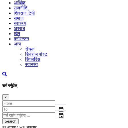
आर्थिक
राजनीति
शिवराज टिभी
समाज
स्वास्थ्य
अपराध
खेल
मनोरन्जन
अन्य
रोचक
शिवराज पोस्ट
सिफारिस
स्वास्थ्य
सर्च गर्नुहोस्
×
event
event
Search