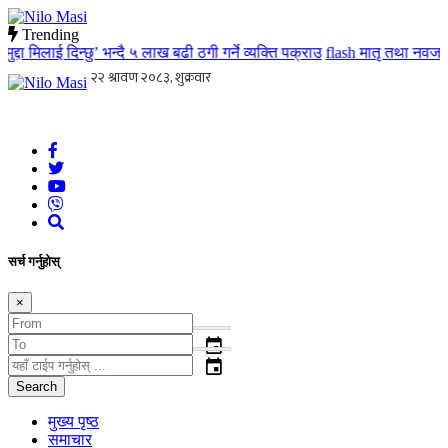
Trending
दा मिलाई दिन्छु’ भन्दै ५ लाख बढी ठगी गर्ने व्यक्ति पक्राउ
flash
मातृ तथा नवजात शि
Nilo Masi
जन जनको खबर जन जन सम्म जस्ताको त्यस्तै
सर्च गर्नुहोस्
×
event
event
Search
मुख्य पृष्ठ
समाचार