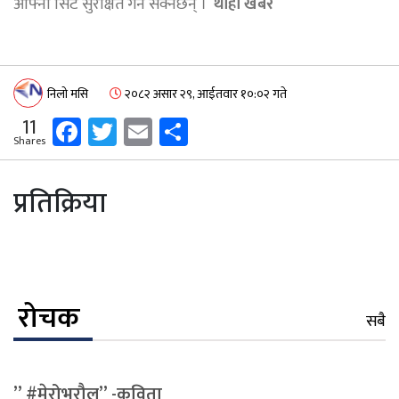
आफ्नो सिट सुरक्षित गर्न सक्नेछन् ।
थाहा खबर
निलो मसि
२०८२ असार २९, आईतवार १०:०२ गते
Facebook
Twitter
Email
Share
11
Shares
प्रतिक्रिया
रोचक
सबै
” #मेरोभरौल” -कविता