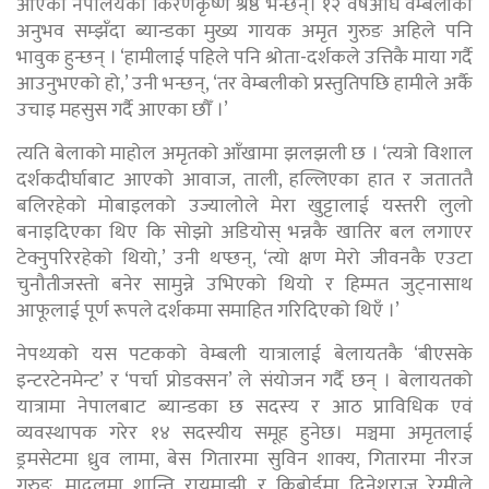
आएका नेपालयका किरणकृष्ण श्रेष्ठ भन्छन्। १२ वर्षअघि वेम्बलीको
अनुभव सम्झँदा ब्यान्डका मुख्य गायक अमृत गुरुङ अहिले पनि
भावुक हुन्छन् । ‘हामीलाई पहिले पनि श्रोता-दर्शकले उत्तिकै माया गर्दै
आउनुभएको हो,’ उनी भन्छन्, ‘तर वेम्बलीको प्रस्तुतिपछि हामीले अर्कै
उचाइ महसुस गर्दै आएका छौँ ।’
त्यति बेलाको माहोल अमृतको आँखामा झलझली छ । ‘त्यत्रो विशाल
दर्शकदीर्घाबाट आएको आवाज, ताली, हल्लिएका हात र जताततै
बलिरहेको मोबाइलको उज्यालोले मेरा खुट्टालाई यस्तरी लुलो
बनाइदिएका थिए कि सोझो अडियोस् भन्नकै खातिर बल लगाएर
टेक्नुपरिरहेको थियो,’ उनी थप्छन्, ‘त्यो क्षण मेरो जीवनकै एउटा
चुनौतीजस्तो बनेर सामुन्ने उभिएको थियो र हिम्मत जुट्नासाथ
आफूलाई पूर्ण रूपले दर्शकमा समाहित गरिदिएको थिएँ ।’
नेपथ्यको यस पटकको वेम्बली यात्रालाई बेलायतकै ‘बीएसके
इन्टरटेनमेन्ट’ र ‘पर्चा प्रोडक्सन’ ले संयोजन गर्दै छन् । बेलायतको
यात्रामा नेपालबाट ब्यान्डका छ सदस्य र आठ प्राविधिक एवं
व्यवस्थापक गरेर १४ सदस्यीय समूह हुनेछ। मञ्चमा अमृतलाई
ड्रमसेटमा ध्रुव लामा, बेस गितारमा सुविन शाक्य, गितारमा नीरज
गुरुङ, मादलमा शान्ति रायमाझी र किबोर्डमा दिनेशराज रेग्मीले