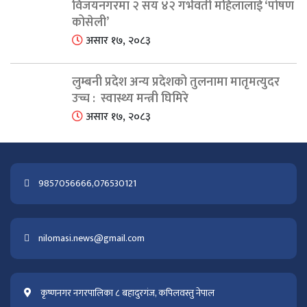
विजयनगरमा २ सय ४२ गर्भवती महिलालाई ‘पोषण
कोसेली’
असार १७, २०८३
लुम्बनी प्रदेश अन्य प्रदेशको तुलनामा मातृमत्युदर
उच्च : स्वास्थ्य मन्त्री घिमिरे
असार १७, २०८३
9857056666,076530121
nilomasi.news@gmail.com
कृष्णनगर नगरपालिका ८ बहादुरगंज, कपिलवस्तु नेपाल