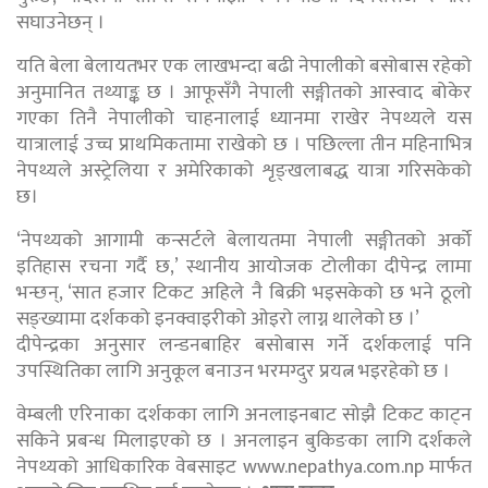
सघाउनेछन् ।
यति बेला बेलायतभर एक लाखभन्दा बढी नेपालीको बसोबास रहेको
अनुमानित तथ्याङ्क छ । आफूसँगै नेपाली सङ्गीतको आस्वाद बोकेर
गएका तिनै नेपालीको चाहनालाई ध्यानमा राखेर नेपथ्यले यस
यात्रालाई उच्च प्राथमिकतामा राखेको छ । पछिल्ला तीन महिनाभित्र
नेपथ्यले अस्ट्रेलिया र अमेरिकाको शृङ्खलाबद्ध यात्रा गरिसकेको
छ।
‘नेपथ्यको आगामी कन्सर्टले बेलायतमा नेपाली सङ्गीतको अर्को
इतिहास रचना गर्दै छ,’ स्थानीय आयोजक टोलीका दीपेन्द्र लामा
भन्छन्, ‘सात हजार टिकट अहिले नै बिक्री भइसकेको छ भने ठूलो
सङ्ख्यामा दर्शकको इनक्वाइरीको ओइरो लाग्न थालेको छ ।’
दीपेन्द्रका अनुसार लन्डनबाहिर बसोबास गर्ने दर्शकलाई पनि
उपस्थितिका लागि अनुकूल बनाउन भरमग्दुर प्रयत्न भइरहेको छ ।
वेम्बली एरिनाका दर्शकका लागि अनलाइनबाट सोझै टिकट काट्न
सकिने प्रबन्ध मिलाइएको छ । अनलाइन बुकिङका लागि दर्शकले
नेपथ्यको आधिकारिक वेबसाइट www.nepathya.com.np मार्फत