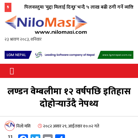
कपिलवस्तुमा ‘मुद्दा मिलाई दिन्छु’ भन्दै ५ लाख बढी ठगी गर्ने व्यक्ति पक्रा
flash
Nilo Masi
जन जनको खबर जन जन सम्म जस्ताको
त्यस्तै
लण्डन वेम्बलीमा १२ वर्षपछि इतिहास
दोहोर्‍याउँदै नेपथ्य
निलो मसि
२०८२ असार २९, आईतवार १०:०२ गते
11