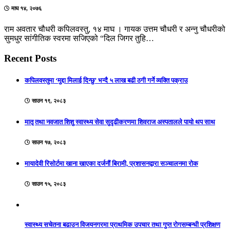
माघ १४, २०७६
राम अवतार चौधरी कपिलवस्तु, १४ माघ । गायक उत्तम चौधरी र अन्नु चौधरीको
सुमधुर सांगीतिक स्वरमा सजिएको “दिल जिगर तुहि…
Recent Posts
कपिलवस्तुमा ‘मुद्दा मिलाई दिन्छु’ भन्दै ५ लाख बढी ठगी गर्ने व्यक्ति पक्राउ
साउन १९, २०८३
मातृ तथा नवजात शिशु स्वास्थ्य सेवा सुदृढीकरणमा शिवराज अस्पतालले पायो थप साथ
साउन १७, २०८३
मायादेवी रिसोर्टमा खाना खाएका दर्जनौं बिरामी, प्रशासनद्वारा सञ्चालनमा रोक
साउन १५, २०८३
स्वास्थ्य सचेतना बढाउन विजयनगरमा प्राथमिक उपचार तथा गुप्त रोगसम्बन्धी प्रशिक्षण