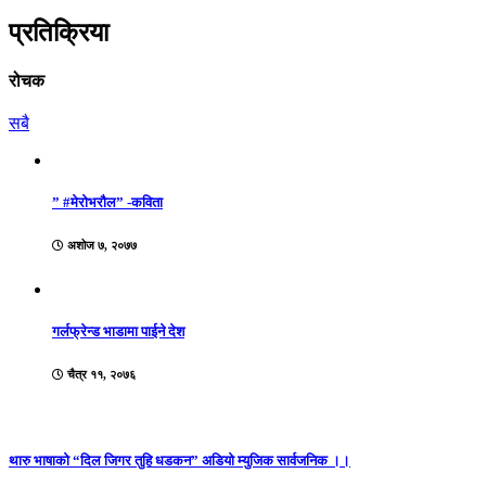
Share
प्रतिक्रिया
रोचक
सबै
” #मेरोभरौल” -कविता
अशोज ७, २०७७
गर्लफ्रेन्ड भाडामा पाईने देश
चैत्र ११, २०७६
थारु भाषाको “दिल जिगर तुहि धडकन” अडियो म्युजिक सार्वजनिक ।।