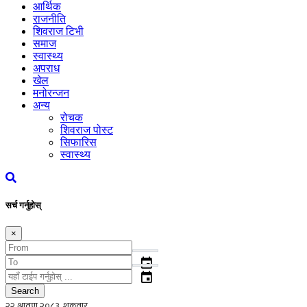
आर्थिक
राजनीति
शिवराज टिभी
समाज
स्वास्थ्य
अपराध
खेल
मनोरन्जन
अन्य
रोचक
शिवराज पोस्ट
सिफारिस
स्वास्थ्य
सर्च गर्नुहोस्
×
event
event
Search