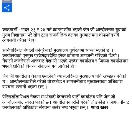
Email
Share
काठमाडौँ : भाद्र २३ र २४ गते काठमाडौंमा भएको जेन जी आन्दोलनमा युवाको
मुख्य निशानामा परे तीन ठूला राजनीतिक दलका मुख्यालयमा तोडफोडसँगै
आगजनी गरेका थिए।
सानेपास्थित नेपाली कांग्रेसको मुख्यालय पूर्णरूपमा ध्वस्त भएको छ ।
कार्यालयको प्रमुख प्रवेशद्वारदेखि हरेक कोठामा आगजनी गरिएको थियो।
नेपाली कांग्रेसले आजबाट देशभरी भएको प्रदेश कार्यालय र जिल्ला कार्यालयमा
भएको क्षतिको विवरण संकलन गर्न लागेको हो।
जेन जी आन्दोलन नेकपा एमालेको च्यासलस्थित मुख्यालय पनि खण्डहर बनेको
छ। आन्दोलनकारीले गरेको तोडफोड र आगजनीबाट मुख्यालयका अधिकांश
संरचना खरानी भएका छन् ।
पेरिसडाँडास्थित नेकपा माओवादी केन्द्रको पार्टी कार्यालय पनि जेन जी
आन्दोलनबाट ध्वस्त भएको छ। आन्दोलनकारीले गरेको तोडफोड र आगजनीबाट
कार्यालयको अधिकांश संरचना जलेर नष्ट भएका छन्।
थाहा खबर