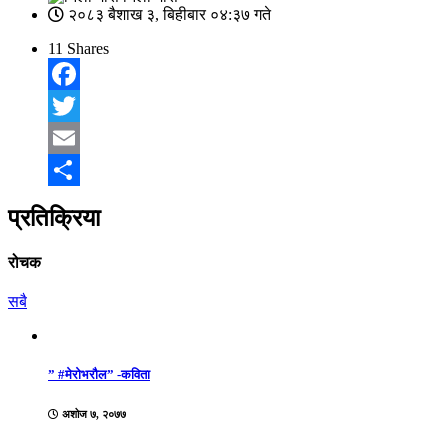
२०८३ बैशाख ३, बिहीबार ०४:३७ गते
11
Shares
Facebook
Twitter
Email
Share
प्रतिक्रिया
रोचक
सबै
” #मेरोभरौल” -कविता
अशोज ७, २०७७