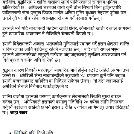
यसैबीच, युद्धविराम र शान्ति वार्ताका लागि पाकिस्तानले सक्रिय भूमिका
खेलिरहेको छ। अघिल्लो चरणको वार्ता कुनै ठोस निष्कर्ष बिना टुङ्गिएपछि
पाकिस्तानी सेना प्रमुख फिल्ड मार्सल असिम मुनिर बुधबार तेहरान पुगेका छन्।
उनले दुवै पक्षबीच रहेका असमझदारी कम गर्ने प्रयास गर्नेछन्।
इरानले भने यदि नाकाबन्दी नहटेमा खाडी क्षेत्र, ओमानको खाडी र लाल सागरमा
हुने व्यापारिक आवागमन नै रोकिदिने चेतावनी दिएको छ।
इरानी विदेशमन्त्री अब्बास अराघचीले मुनिरलाई स्वागत गर्दै इरान क्षेत्रमा शान्ति
र स्थिरताका लागि प्रतिबद्ध रहेको बताएका छन्। यदि वार्ता सफल भएमा
इरानले ओमानतर्फको समुद्री मार्गबाट जहाजहरूलाई सुरक्षित आवतजावत गर्न
दिने प्रस्ताव समेत अघि सारेको छ।
युद्धका कारण विश्वकै महत्त्वपूर्ण व्यापारिक मार्ग होर्मुज स्ट्रेट अहिले लगभग ठप्प
जस्तै छ। अमेरिकी सैन्य नाकाबन्दीको सुरुवाती ४८ घण्टामा कुनै पनि जहाज
इरानी बन्दरगाहबाट बाहिरिन वा भित्रिन सकेका छैनन्। नौ वटा जहाजलाई
अमेरिकी सेनाले बिचैबाट फर्काइदिएको छ।
शान्ति वार्तामा इरानको परमाणु कार्यक्रम र लेबनानको स्थिति मुख्य बाधक
बनेका छन्। अमेरिकाले इरानको परमाणु गतिविधि २० वर्षका लागि निलम्बन
गर्नुपर्ने प्रस्ताव राखेको छ भने इरान ३ देखि ५ वर्षका लागिमात्र तयार देखिएको
छ।
थाहा खबर
निलो मसि