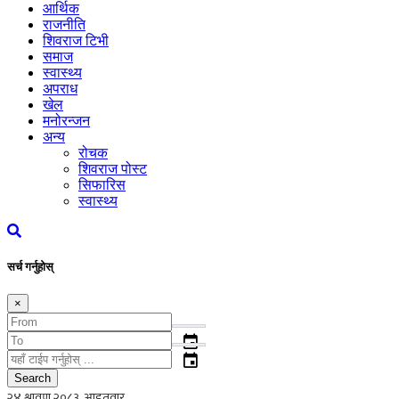
आर्थिक
राजनीति
शिवराज टिभी
समाज
स्वास्थ्य
अपराध
खेल
मनोरन्जन
अन्य
रोचक
शिवराज पोस्ट
सिफारिस
स्वास्थ्य
सर्च गर्नुहोस्
×
event
event
Search