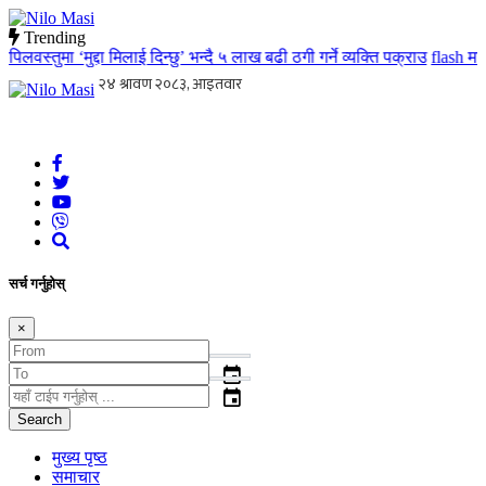
Trending
स्तुमा ‘मुद्दा मिलाई दिन्छु’ भन्दै ५ लाख बढी ठगी गर्ने व्यक्ति पक्राउ
flash
मातृ त
Nilo Masi
जन जनको खबर जन जन सम्म जस्ताको त्यस्तै
सर्च गर्नुहोस्
×
event
event
Search
मुख्य पृष्ठ
समाचार