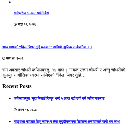
गर्लफ्रेन्ड भाडामा पाईने देश
चैत्र ११, २०७६
थारु भाषाको “दिल जिगर तुहि धडकन” अडियो म्युजिक सार्वजनिक ।।
माघ १४, २०७६
राम अवतार चौधरी कपिलवस्तु, १४ माघ । गायक उत्तम चौधरी र अन्नु चौधरीको
सुमधुर सांगीतिक स्वरमा सजिएको “दिल जिगर तुहि…
Recent Posts
कपिलवस्तुमा ‘मुद्दा मिलाई दिन्छु’ भन्दै ५ लाख बढी ठगी गर्ने व्यक्ति पक्राउ
साउन १९, २०८३
मातृ तथा नवजात शिशु स्वास्थ्य सेवा सुदृढीकरणमा शिवराज अस्पतालले पायो थप साथ