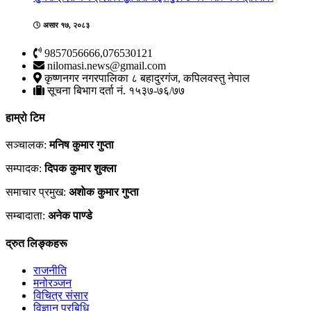
असार १७, २०८३
9857056666,076530121
nilomasi.news@gmail.com
कृष्णनगर नगरपालिका ८ बहादुरगंज, कपिलवस्तु नेपाल
सूचना बिभाग दर्ता नं. १५३७-७६/७७
हाम्रो टिम
सञ्चालक:
मनिष कुमार गुप्ता
सम्पादक:
दिपक कुमार शुक्ला
समाचार प्रमुख:
अशाेक कुमार गुप्ता
सम्बादाता:
अनेक पाण्डे
द्रुत लिङ्कहरू
राजनीति
मनोरञ्जन
विचित्र संसार
विज्ञान प्रबिधि