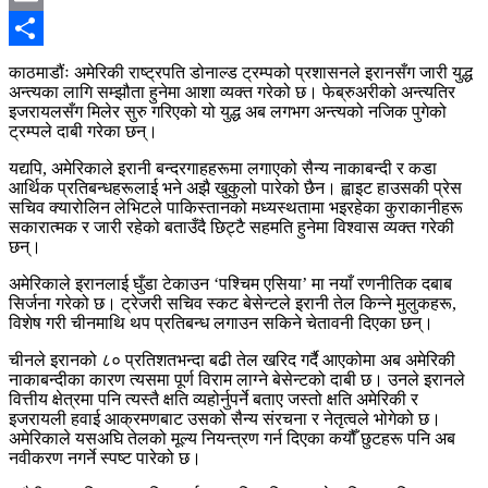
Email
Share
काठमाडौंः अमेरिकी राष्ट्रपति डोनाल्ड ट्रम्पको प्रशासनले इरानसँग जारी युद्ध
अन्त्यका लागि सम्झौता हुनेमा आशा व्यक्त गरेको छ। फेब्रुअरीको अन्त्यतिर
इजरायलसँग मिलेर सुरु गरिएको यो युद्ध अब लगभग अन्त्यको नजिक पुगेको
ट्रम्पले दाबी गरेका छन्।
यद्यपि, अमेरिकाले इरानी बन्दरगाहहरूमा लगाएको सैन्य नाकाबन्दी र कडा
आर्थिक प्रतिबन्धहरूलाई भने अझै खुकुलो पारेको छैन। ह्वाइट हाउसकी प्रेस
सचिव क्यारोलिन लेभिटले पाकिस्तानको मध्यस्थतामा भइरहेका कुराकानीहरू
सकारात्मक र जारी रहेको बताउँदै छिट्टै सहमति हुनेमा विश्वास व्यक्त गरेकी
छन्।
अमेरिकाले इरानलाई घुँडा टेकाउन ‘पश्चिम एसिया’ मा नयाँ रणनीतिक दबाब
सिर्जना गरेको छ। ट्रेजरी सचिव स्कट बेसेन्टले इरानी तेल किन्ने मुलुकहरू,
विशेष गरी चीनमाथि थप प्रतिबन्ध लगाउन सकिने चेतावनी दिएका छन्।
चीनले इरानको ८० प्रतिशतभन्दा बढी तेल खरिद गर्दै आएकोमा अब अमेरिकी
नाकाबन्दीका कारण त्यसमा पूर्ण विराम लाग्ने बेसेन्टको दाबी छ। उनले इरानले
वित्तीय क्षेत्रमा पनि त्यस्तै क्षति व्यहोर्नुपर्ने बताए जस्तो क्षति अमेरिकी र
इजरायली हवाई आक्रमणबाट उसको सैन्य संरचना र नेतृत्वले भोगेको छ।
अमेरिकाले यसअघि तेलको मूल्य नियन्त्रण गर्न दिएका कयौँ छुटहरू पनि अब
नवीकरण नगर्ने स्पष्ट पारेको छ।