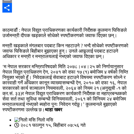
Email
Share
काठमाडौं : नेपाल विद्युत प्राधिकरणका कार्यकारी निर्देशक कुलमान घिसिङले
उर्जामन्त्री दीपक खड्काले सोधेको स्पष्टीकरणको जवाफ दिएका छन्।
मन्त्री खड्काले मंगलबार पदबाट किन नहटाउने ? भन्दै सोधेको स्पष्टीकरणको
जवाफ घिसिङले बिहीबार बुझाएका हुन्। उनले आफूलाई पदबाट हटाउने
अधिकार र मन्त्री र मन्त्रालयलाई नभएको जवाफ दिएका छन्।
‘म नेपाल सर‌कार मन्त्रिपरिषदको मिति २०७८।०४।२५ को निर्णायानुसार
नेपाल विद्युत प्राधिकरण ऐन, २०४१ को दफा १७ (१) बमोजिम ४ वर्षको निम्ति
नियुक्त भएको हुँ। निवेदकलाई सेवाबाट हटाउने विषयमा स्पष्टीकरण सोध्ने र
कारवाही गर्ने अधिकार कानून व्याख्‍यासम्बन्धी ऐन, २०१० को दफा १६, नेपाल
सरकारको कार्य सञ्‍चालन नियमावली, २०६४ को नियम २१ (अनुसूची -१ को
क्र.सं. ३३)र नेपाल विद्युत प्राधिकरण कार्यकारी निर्देशक वा महाप्रबन्धकको
सेवा सर्त तथा सुविधा सम्बन्धी विनियमावली, २०६१ को विनियम २४ बमोजिम
मन्त्रालयलाई नभएको ब्यहोरा पुनः निवेदन गर्दछु।’ कुलमानले बुझाएको
स्पष्टीकरणमा उल्लेख छ।
थाहा खबर
निलो मसि
२०८१ फाल्गुन १५, बिहीबार ०७:५६ गते