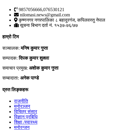
9857056666,076530121
nilomasi.news@gmail.com
कृष्णनगर नगरपालिका ८ बहादुरगंज, कपिलवस्तु नेपाल
सूचना बिभाग दर्ता नं. १५३७-७६/७७
हाम्रो टिम
सञ्चालक:
मनिष कुमार गुप्ता
सम्पादक:
दिपक कुमार शुक्ला
समाचार प्रमुख:
अशाेक कुमार गुप्ता
सम्बादाता:
अनेक पाण्डे
द्रुत लिङ्कहरू
राजनीति
मनोरञ्जन
विचित्र संसार
विज्ञान प्रबिधि
शिक्षा /स्वास्थ्य
मनोरन्जन