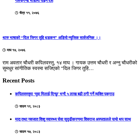
गर्लफ्रेन्ड भाडामा पाईने देश
चैत्र ११, २०७६
थारु भाषाको “दिल जिगर तुहि धडकन” अडियो म्युजिक सार्वजनिक ।।
माघ १४, २०७६
राम अवतार चौधरी कपिलवस्तु, १४ माघ । गायक उत्तम चौधरी र अन्नु चौधरीको
सुमधुर सांगीतिक स्वरमा सजिएको “दिल जिगर तुहि…
Recent Posts
कपिलवस्तुमा ‘मुद्दा मिलाई दिन्छु’ भन्दै ५ लाख बढी ठगी गर्ने व्यक्ति पक्राउ
साउन १९, २०८३
मातृ तथा नवजात शिशु स्वास्थ्य सेवा सुदृढीकरणमा शिवराज अस्पतालले पायो थप साथ
साउन १७, २०८३