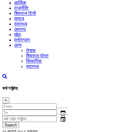
आर्थिक
राजनीति
शिवराज टिभी
समाज
स्वास्थ्य
अपराध
खेल
मनोरन्जन
अन्य
रोचक
शिवराज पोस्ट
सिफारिस
स्वास्थ्य
सर्च गर्नुहोस्
×
event
event
Search