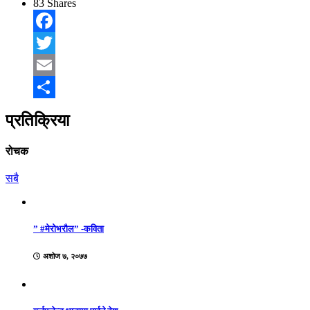
83
Shares
Facebook
Twitter
Email
Share
प्रतिक्रिया
रोचक
सबै
” #मेरोभरौल” -कविता
अशोज ७, २०७७