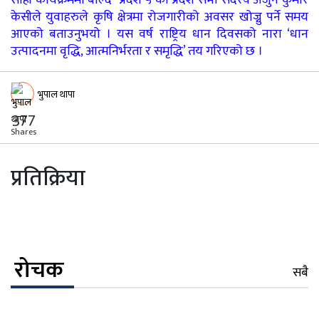
सोही कार्यक्रममा बोल्दै प्रदेश ५ का प्रदेश सभा सदस्य अजुर्न कुमार
केसीले युवाहरुले कृषि क्षेत्रमा रोजगारीको अवसर खोज्नु पर्ने समय
आएको बताउनुभयो । यस वर्ष राष्ट्रिय धान दिवसको नारा ‘धान
उत्पादनमा वृद्धि, आत्मनिर्भरता र समृद्धि’ तय गरिएको छ ।
भुपाल थापा
377
Shares
प्रतिक्रिया
रोचक
सबै