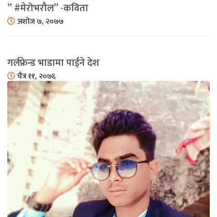
” #मेरोभरौल” -कविता
अशोज ७, २०७७
गर्लफ्रेन्ड भाडामा पाईने देश
चैत्र ११, २०७६