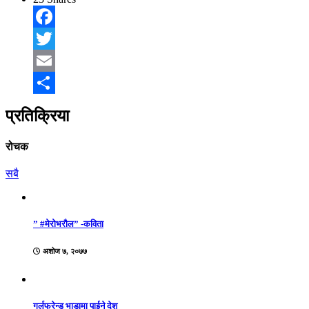
Facebook
Twitter
Email
Share
प्रतिक्रिया
रोचक
सबै
” #मेरोभरौल” -कविता
अशोज ७, २०७७
गर्लफ्रेन्ड भाडामा पाईने देश