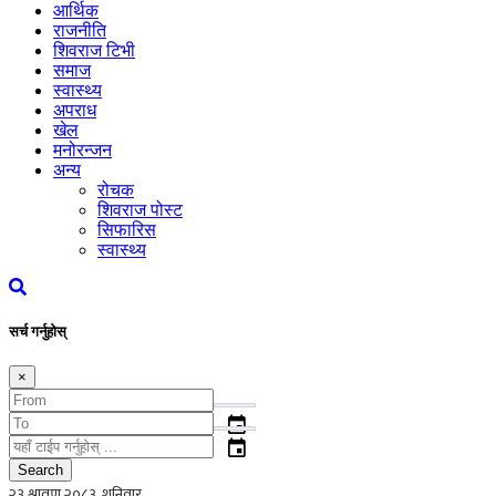
आर्थिक
राजनीति
शिवराज टिभी
समाज
स्वास्थ्य
अपराध
खेल
मनोरन्जन
अन्य
रोचक
शिवराज पोस्ट
सिफारिस
स्वास्थ्य
सर्च गर्नुहोस्
×
event
event
Search