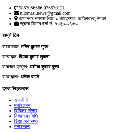
9857056666,076530121
nilomasi.news@gmail.com
कृष्णनगर नगरपालिका ८ बहादुरगंज, कपिलवस्तु नेपाल
सूचना बिभाग दर्ता नं. १५३७-७६/७७
हाम्रो टिम
सञ्चालक:
मनिष कुमार गुप्ता
सम्पादक:
दिपक कुमार शुक्ला
समाचार प्रमुख:
अशाेक कुमार गुप्ता
सम्बादाता:
अनेक पाण्डे
द्रुत लिङ्कहरू
राजनीति
मनोरञ्जन
विचित्र संसार
विज्ञान प्रबिधि
शिक्षा /स्वास्थ्य
मनोरन्जन