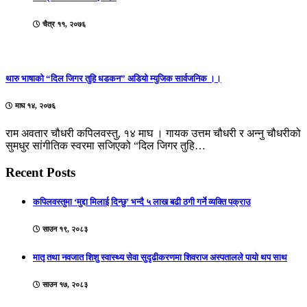
चैत्र ११, २०७६
थारु भाषाको “दिल जिगर तुहि धडकन” अडियो म्युजिक सार्वजनिक ।।
माघ १४, २०७६
राम अवतार चौधरी कपिलवस्तु, १४ माघ । गायक उत्तम चौधरी र अन्नु चौधरीको
सुमधुर सांगीतिक स्वरमा सजिएको “दिल जिगर तुहि…
Recent Posts
कपिलवस्तुमा ‘मुद्दा मिलाई दिन्छु’ भन्दै ५ लाख बढी ठगी गर्ने व्यक्ति पक्राउ
साउन १९, २०८३
मातृ तथा नवजात शिशु स्वास्थ्य सेवा सुदृढीकरणमा शिवराज अस्पतालले पायो थप साथ
साउन १७, २०८३