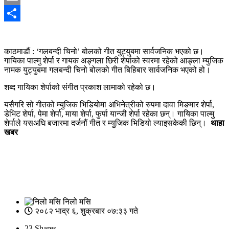
Email
Share
काठमाडौं : ‘गलबन्दी चिनो’ बोलको गीत युट्युबमा सार्वजनिक भएको छ।
गायिका पाल्मु शेर्पा र गायक अङ्गला छिरी शेर्पाको स्वरमा रहेको आङ्ला म्युजिक
नामक युट्युबमा गलबन्दी चिनो बोलको गीत बिहिबार सार्वजनिक भएको हो।
शब्द गायिका शेर्पाको संगीत प्रकाश लामाको रहेको छ।​
यसैगरि सो गीतको म्युजिक भिडियोमा अभिनेत्रीको रुपमा दावा मिङमार शेर्पा,
डेभिट शेर्पा, पेमा शेर्पा, माया शेर्पा, फुर्पा यान्जी शेर्पा रहेका छन्। गायिका पाल्मु
शेर्पाले यसअघि बजारमा दर्जनौं गीत र म्युजिक भिडियो ल्याइसकेकी छिन्।
थाहा
खबर
निलो मसि
२०८२ भाद्र ६, शुक्रबार ०७:३३ गते
23
Shares