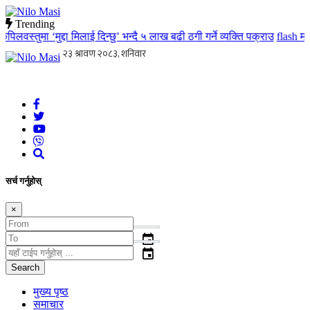
Trending
लवस्तुमा ‘मुद्दा मिलाई दिन्छु’ भन्दै ५ लाख बढी ठगी गर्ने व्यक्ति पक्राउ
flash
मातृ
Nilo Masi
जन जनको खबर जन जन सम्म जस्ताको त्यस्तै
सर्च गर्नुहोस्
×
event
event
Search
मुख्य पृष्ठ
समाचार