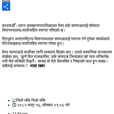
Email
Share
काठमाडौँ : धरान उपमहानगरपालिकाका मेयर हर्क साम्पाङलाई सोमवार
विमानस्थलमा र्‍यालीसहित स्वागत गरिएको छ।
त्रिभुवन अन्ताराष्ट्रिय विमानस्थलमा सम्पाङलाई स्वागत गर्न पुगेका समर्थकले
मोटरसाइकल र्‍यालीसहित स्वागत गरेका हुन्।
मेयर साम्पाङले र्‍यालीका लागि धन्यवाद दिएका छन्। उनले सामाजिक सञ्जालमा
लेखेका छन्, ‘कुनै दिन राजधानीमा ‘हर्क साम्पाङ जिन्दाबाद’को नारा घन्किनेछ
भनी मैले सोचेको थिइनँ। सायद यो मेरो देशभक्ति र निष्ठाको फल हुन सक्छ।
सबैलाई धन्यवाद !’
थाहा खबर
निलो मसि
२०८२ भाद्र १६, सोमबार ०९:०६ गते
23
Shares