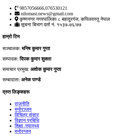
9857056666,076530121
nilomasi.news@gmail.com
कृष्णनगर नगरपालिका ८ बहादुरगंज, कपिलवस्तु नेपाल
सूचना बिभाग दर्ता नं. १५३७-७६/७७
हाम्रो टिम
सञ्चालक:
मनिष कुमार गुप्ता
सम्पादक:
दिपक कुमार शुक्ला
समाचार प्रमुख:
अशाेक कुमार गुप्ता
सम्बादाता:
अनेक पाण्डे
द्रुत लिङ्कहरू
राजनीति
मनोरञ्जन
विचित्र संसार
विज्ञान प्रबिधि
शिक्षा /स्वास्थ्य
मनोरन्जन