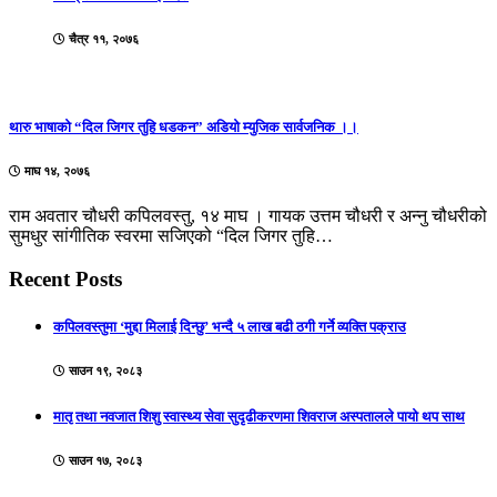
चैत्र ११, २०७६
थारु भाषाको “दिल जिगर तुहि धडकन” अडियो म्युजिक सार्वजनिक ।।
माघ १४, २०७६
राम अवतार चौधरी कपिलवस्तु, १४ माघ । गायक उत्तम चौधरी र अन्नु चौधरीको
सुमधुर सांगीतिक स्वरमा सजिएको “दिल जिगर तुहि…
Recent Posts
कपिलवस्तुमा ‘मुद्दा मिलाई दिन्छु’ भन्दै ५ लाख बढी ठगी गर्ने व्यक्ति पक्राउ
साउन १९, २०८३
मातृ तथा नवजात शिशु स्वास्थ्य सेवा सुदृढीकरणमा शिवराज अस्पतालले पायो थप साथ
साउन १७, २०८३