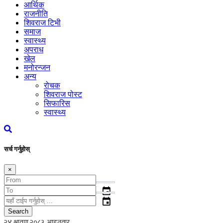
आर्थिक
राजनीति
शिवराज टिभी
समाज
स्वास्थ्य
अपराध
खेल
मनोरन्जन
अन्य
रोचक
शिवराज पोस्ट
सिफारिस
स्वास्थ्य
सर्च गर्नुहोस्
×
event
event
Search