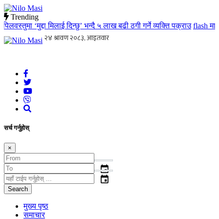
Trending
स्तुमा ‘मुद्दा मिलाई दिन्छु’ भन्दै ५ लाख बढी ठगी गर्ने व्यक्ति पक्राउ
flash
मातृ त
Nilo Masi
जन जनको खबर जन जन सम्म जस्ताको त्यस्तै
सर्च गर्नुहोस्
×
event
event
Search
मुख्य पृष्ठ
समाचार