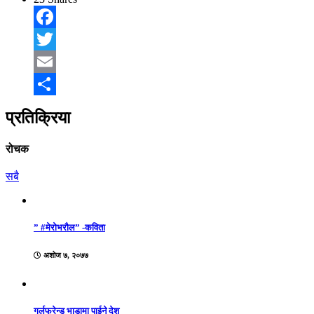
Facebook
Twitter
Email
Share
प्रतिक्रिया
रोचक
सबै
” #मेरोभरौल” -कविता
अशोज ७, २०७७
गर्लफ्रेन्ड भाडामा पाईने देश