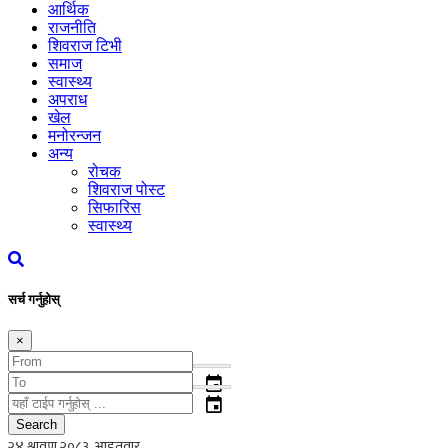
आर्थिक
राजनीति
शिवराज टिभी
समाज
स्वास्थ्य
अपराध
खेल
मनोरन्जन
अन्य
रोचक
शिवराज पोस्ट
सिफारिस
स्वास्थ्य
सर्च गर्नुहोस्
×
event
event
Search