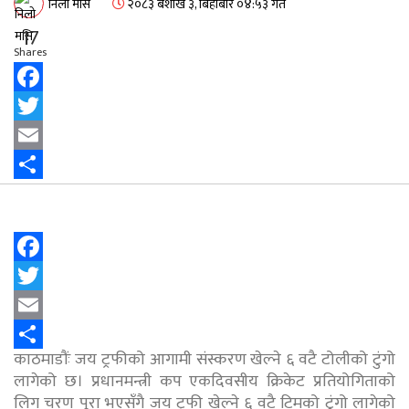
निलो मसि
२०८३ बैशाख ३, बिहीबार ०४:५३ गते
17
Shares
Facebook
Twitter
Email
Share
Facebook
Twitter
Email
काठमाडौंः जय ट्रफीको आगामी संस्करण खेल्ने ६ वटै टोलीको टुंगो
Share
लागेको छ। प्रधानमन्त्री कप एकदिवसीय क्रिकेट प्रतियोगिताको
लिग चरण पूरा भएसँगै जय ट्रफी खेल्ने ६ वटै टिमको टुंगो लागेको