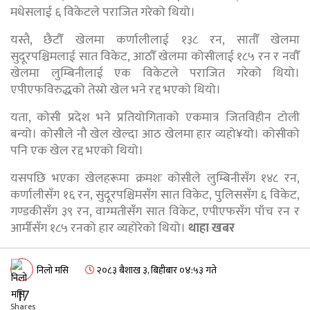
मधेसलाई ६ विकेटले पराजित गरेको थियो।
यस्तै, छैटौँ खेलमा कर्णालीलाई १३८ रन, सातौँ खेलमा
सुदूरपश्चिमलाई सात विकेट, आठौँ खेलमा कोसीलाई १८५ रन र नवौँ
खेलमा लुम्बिनीलाई एक विकेटले पराजित गरेको थियो।
एपीएफविरुद्धको तेस्रो खेल भने रद्द भएको थियो।
यता, कोसी प्रदेश भने प्रतियोगिताको एकमात्र जितविहीन टोली
बन्यो। कोसीले नौ खेल खेल्दा आठ खेलमा हार व्यहो¥यो। कोसीको
पनि एक खेल रद्द भएको थियो।
यसपछि भएका खेलहरूमा क्रमशः कोसीले लुम्बिनीसँग १४८ रन,
कर्णालीसँग १६ रन, सुदूरपश्चिमसँग सात विकेट, पुलिससँग ६ विकेट,
गण्डकीसँग ३९ रन, वाग्मतीसँग सात विकेट, एपीएफसँग पाँच रन र
आर्मीसँग १८५ रनको हार व्यहोरेको थियो।
थाहा खबर
निलो मसि
२०८३ बैशाख ३, बिहीबार ०४:५३ गते
17
Shares