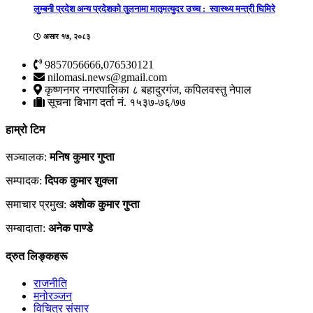
लुम्बनी प्रदेश अन्य प्रदेशको तुलनामा मातृमत्युदर उच्च : स्वास्थ्य मन्त्री घिमिरे
असार १७, २०८३
9857056666,076530121
nilomasi.news@gmail.com
कृष्णनगर नगरपालिका ८ बहादुरगंज, कपिलवस्तु नेपाल
सूचना बिभाग दर्ता नं. १५३७-७६/७७
हाम्रो टिम
सञ्चालक:
मनिष कुमार गुप्ता
सम्पादक:
दिपक कुमार शुक्ला
समाचार प्रमुख:
अशाेक कुमार गुप्ता
सम्बादाता:
अनेक पाण्डे
द्रुत लिङ्कहरू
राजनीति
मनोरञ्जन
विचित्र संसार