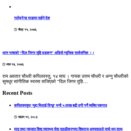
गर्लफ्रेन्ड भाडामा पाईने देश
चैत्र ११, २०७६
थारु भाषाको “दिल जिगर तुहि धडकन” अडियो म्युजिक सार्वजनिक ।।
माघ १४, २०७६
राम अवतार चौधरी कपिलवस्तु, १४ माघ । गायक उत्तम चौधरी र अन्नु चौधरीको
सुमधुर सांगीतिक स्वरमा सजिएको “दिल जिगर तुहि…
Recent Posts
कपिलवस्तुमा ‘मुद्दा मिलाई दिन्छु’ भन्दै ५ लाख बढी ठगी गर्ने व्यक्ति पक्राउ
साउन १९, २०८३
मातृ तथा नवजात शिशु स्वास्थ्य सेवा सुदृढीकरणमा शिवराज अस्पतालले पायो थप साथ