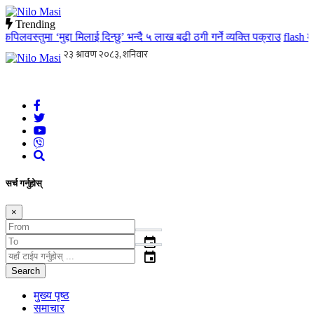
Trending
लवस्तुमा ‘मुद्दा मिलाई दिन्छु’ भन्दै ५ लाख बढी ठगी गर्ने व्यक्ति पक्राउ
flash
मातृ
Nilo Masi
जन जनको खबर जन जन सम्म जस्ताको त्यस्तै
सर्च गर्नुहोस्
×
event
event
Search
मुख्य पृष्ठ
समाचार