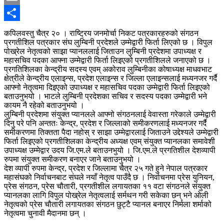
Email
Share
कपिलवस्तु चैत्र २० । राष्ट्रिय जनमोर्चा निकट पत्रकारहरुको संगठन
प्रगतीशिल पत्रकार संघ लुम्बिनी प्रदेशले उम्मेद्वारी फिर्ता लिएको छ । विपुल
पोख्रेल नेतृत्वको साझा प्यानललाई जिताउन लुम्बिनी प्रदेशमा उपाध्यक्ष र
महासचिव पदका आफ्ना उम्मेद्वारी फिर्ता लिइएको प्रगतीशिलले जनाएको छ ।
प्रगतिशिलका केन्द्रीय सदस्य एवम् अकोराव लुम्बिनीका कोषाध्यक्ष माधवभाट
क्षेत्रीले केन्द्रीय एलाइन्स, प्रदेश एलाइन्स र जिल्ला एलाइन्सलाई मध्यनजर गर्दै
आफ्नो नेतृत्वमा दिइएको उपाध्यक्ष र महासचिव पदका उम्मेद्वारी फिर्ता लिइएको
बताउनुभयो । भाटले लुम्बिनी प्रदेशका सचिव र सदस्य पदका उम्मेद्वारी भने
कायम नै रहेको बताउनुभयो ।
लुम्बिनी प्रदेशमा संयुक्त प्यानलले आफ्नो संगठनलाई वेवास्ता गरेकाले उम्मेद्वारी
दिनु परे पनि अन्ततः केन्द्र, प्रदेश र जिल्लाको समीकरणलाई मध्यनजर गर्दै
समीकरणमा तिक्तता पैदा नहोस् र साझा उम्मेद्वारलाई जिताउने उद्देश्यले उम्मेद्वारी
फिर्ता लिइएको प्रगतीशिलका केन्द्रीय अध्यक्ष एवम् संयुक्त प्यानलका समावेशी
उपाध्यक्ष उम्मेद्वार उदय जि.एम.ले बताउनभुयो । जि.एम.ले प्रगतिशील देशव्यापी
रुपमा संयुक्त समीकरण बनाएर जाने बताउनुभयो ।
देश व्यापी रुपमा केन्द्र, प्रदेश र जिल्लामा चैत्र २५ गते हुने नेपाल पत्रकार
महासंघको निर्वाचनबाट संघले नयाँ नेतृत्व पाउँदै छ । निर्वाचनमा प्रेस युनियन,
प्रेस संगठन, प्रेस चौतारी, प्रगतीशील लगायतका ११ वटा संगठनले संयुक्त
प्यानलका लागि विपुल पोख्रेल नेतृत्वलाई सर्मथन गरी सकेका छन् भने ओली
नेतृत्वको प्रेस चौतारी लगायतका संगठन छुट्टै प्यानल बनाएर निर्मला शर्माको
नेतृत्वमा चुनावी मैदानमा छन् ।