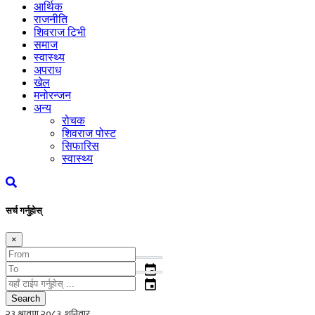
आर्थिक
राजनीति
शिवराज टिभी
समाज
स्वास्थ्य
अपराध
खेल
मनोरन्जन
अन्य
रोचक
शिवराज पोस्ट
सिफारिस
स्वास्थ्य
सर्च गर्नुहोस्
×
event
event
Search