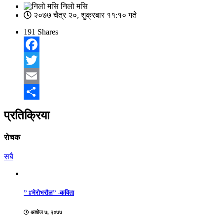
निलो मसि
२०७७ चैत्र २०, शुक्रबार ११:१० गते
191
Shares
Facebook
Twitter
Email
Share
प्रतिक्रिया
रोचक
सबै
” #मेरोभरौल” -कविता
अशोज ७, २०७७