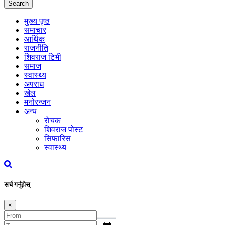
Search
मुख्य पृष्ठ
समाचार
आर्थिक
राजनीति
शिवराज टिभी
समाज
स्वास्थ्य
अपराध
खेल
मनोरन्जन
अन्य
रोचक
शिवराज पोस्ट
सिफारिस
स्वास्थ्य
सर्च गर्नुहोस्
×