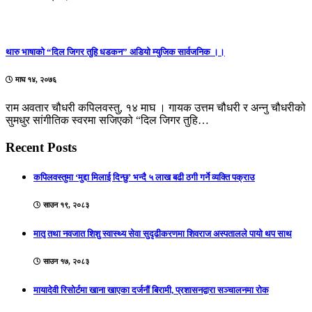
थारु भाषाको “दिल जिगर तुहि धडकन” अडियो म्युजिक सार्वजनिक ।।
माघ १४, २०७६
राम अवतार चौधरी कपिलवस्तु, १४ माघ । गायक उत्तम चौधरी र अन्नु चौधरीको
सुमधुर सांगीतिक स्वरमा सजिएको “दिल जिगर तुहि…
Recent Posts
कपिलवस्तुमा ‘मुद्दा मिलाई दिन्छु’ भन्दै ५ लाख बढी ठगी गर्ने व्यक्ति पक्राउ
साउन १९, २०८३
मातृ तथा नवजात शिशु स्वास्थ्य सेवा सुदृढीकरणमा शिवराज अस्पतालले पायो थप साथ
साउन १७, २०८३
मायादेवी रिसोर्टमा खाना खाएका दर्जनौं बिरामी, प्रशासनद्वारा सञ्चालनमा रोक