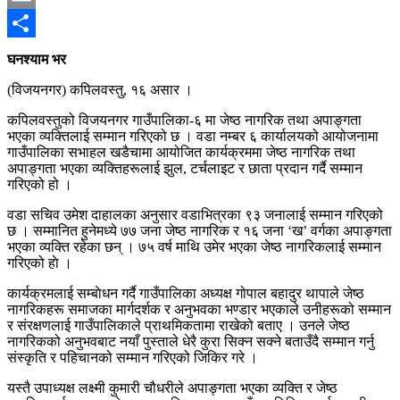
Email
Share
घनश्याम भर
(विजयनगर) कपिलवस्तु, १६ असार ।
कपिलवस्तुको विजयनगर गाउँपालिका-६ मा जेष्ठ नागरिक तथा अपाङ्गता
भएका व्यक्तिलाई सम्मान गरिएको छ । वडा नम्बर ६ कार्यालयको आयोजनामा
गाउँपालिका सभाहल खडैचामा आयोजित कार्यक्रममा जेष्ठ नागरिक तथा
अपाङ्गता भएका व्यक्तिहरूलाई झुल, टर्चलाइट र छाता प्रदान गर्दै सम्मान
गरिएको हो ।
वडा सचिव उमेश दाहालका अनुसार वडाभित्रका ९३ जनालाई सम्मान गरिएको
छ । सम्मानित हुनेमध्ये ७७ जना जेष्ठ नागरिक र १६ जना ‘ख’ वर्गका अपाङ्गता
भएका व्यक्ति रहेका छन् । ७५ वर्ष माथि उमेर भएका जेष्ठ नागरिकलाई सम्मान
गरिएको हाे ।
कार्यक्रमलाई सम्बाेधन गर्दै गाउँपालिका अध्यक्ष गोपाल बहादुर थापाले जेष्ठ
नागरिकहरू समाजका मार्गदर्शक र अनुभवका भण्डार भएकाले उनीहरूको सम्मान
र संरक्षणलाई गाउँपालिकाले प्राथमिकतामा राखेको बताए । उनले जेष्ठ
नागरिकको अनुभवबाट नयाँ पुस्ताले धेरै कुरा सिक्न सक्ने बताउँदै सम्मान गर्नु
संस्कृति र पहिचानको सम्मान गरिएको जिकिर गरे ।
यस्तै उपाध्यक्ष लक्ष्मी कुमारी चौधरीले अपाङ्गता भएका व्यक्ति र जेष्ठ