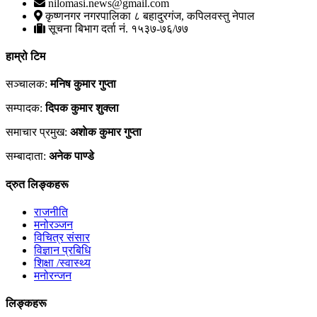
nilomasi.news@gmail.com
कृष्णनगर नगरपालिका ८ बहादुरगंज, कपिलवस्तु नेपाल
सूचना बिभाग दर्ता नं. १५३७-७६/७७
हाम्रो टिम
सञ्चालक:
मनिष कुमार गुप्ता
सम्पादक:
दिपक कुमार शुक्ला
समाचार प्रमुख:
अशाेक कुमार गुप्ता
सम्बादाता:
अनेक पाण्डे
द्रुत लिङ्कहरू
राजनीति
मनोरञ्जन
विचित्र संसार
विज्ञान प्रबिधि
शिक्षा /स्वास्थ्य
मनोरन्जन
लिङ्कहरू