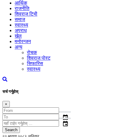
आर्थिक
राजनीति
शिवराज टिभी
समाज
स्वास्थ्य
अपराध
खेल
मनोरन्जन
अन्य
रोचक
शिवराज पोस्ट
सिफारिस
स्वास्थ्य
सर्च गर्नुहोस्
×
event
event
Search