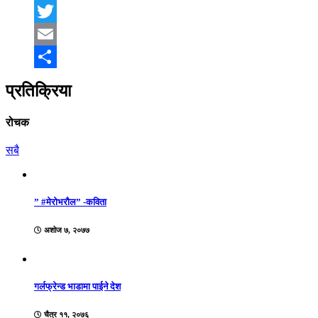
Facebook
Twitter
Email
Share
प्रतिक्रिया
रोचक
सबै
” #मेरोभरौल” -कविता
अशोज ७, २०७७
गर्लफ्रेन्ड भाडामा पाईने देश
चैत्र ११, २०७६